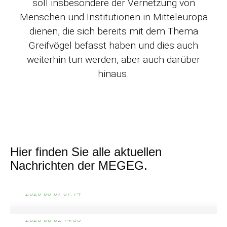
soll insbesondere der Vernetzung von
Menschen und Institutionen in Mitteleuropa
dienen, die sich bereits mit dem Thema
Greifvögel befasst haben und dies auch
weiterhin tun werden, aber auch darüber
Preprint – LIFE-EUROKITE-
hinaus.
Studie zur Sterblichkeit von
Wingspan 2026 Konferenz –
Rotmilanen
Anmeldung jetzt geöffnet
LIFE EUROKITE Crime Report
Hier finden Sie alle aktuellen
Wingspan 2026
Nachrichten der MEGEG.
Konferenz für eine naturverträgliche
Kollision und Stromschlag an
Energiewende
Freileitungen als Todesursache
2026-08-07 07:14
Das Kollisionsrisiko für den
beim Rotmilan (Milvus milvus) in
Rotmilan (Milvus milvus) ist bei
Deutschland
2026-06-02 14:05